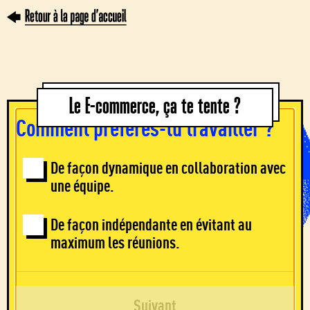
Le e-commerce, ça te tente ?
Le E-commerce, ça te tente ?
Comment préfères-tu travailler ?
De façon dynamique en collaboration avec
une équipe.
De façon indépendante en évitant au
maximum les réunions.
Suivant